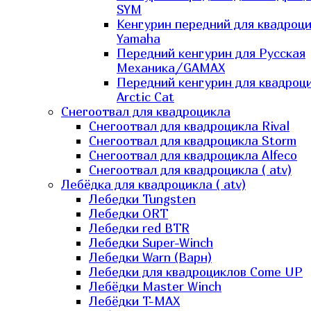
SYM
Кенгурин передний для квадроц
Yamaha
Передний кенгурин для Русская
Механика/GAMAX
Передний кенгурин для квадроц
Arctic Cat
Снегоотвал для квадроцикла
Снегоотвал для квадроцикла Rival
Снегоотвал для квадроцикла Storm
Снегоотвал для квадроцикла Alfeco
Снегоотвал для квадроцикла ( atv)
Лебёдка для квадроцикла ( atv)
Лебедки Tungsten
Лебедки ORT
Лебедки red BTR
Лебедки Super-Winch
Лебедки Warn (Варн)
Лебедки для квадроциклов Come UP
Лебёдки Master Winch
Лебёдки T-MAX