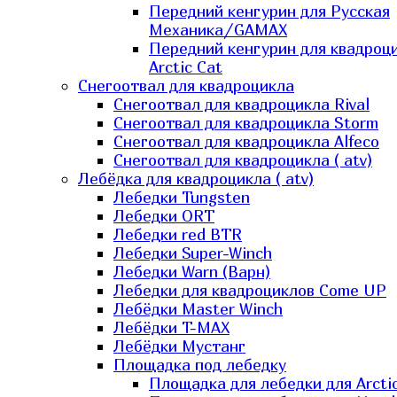
Передний кенгурин для Русская
Механика/GAMAX
Передний кенгурин для квадроц
Arctic Cat
Снегоотвал для квадроцикла
Снегоотвал для квадроцикла Rival
Снегоотвал для квадроцикла Storm
Снегоотвал для квадроцикла Alfeco
Снегоотвал для квадроцикла ( atv)
Лебёдка для квадроцикла ( atv)
Лебедки Tungsten
Лебедки ORT
Лебедки red BTR
Лебедки Super-Winch
Лебедки Warn (Варн)
Лебедки для квадроциклов Come UP
Лебёдки Master Winch
Лебёдки T-MAX
Лебёдки Мустанг
Площадка под лебедку
Площадка для лебедки для Arcti