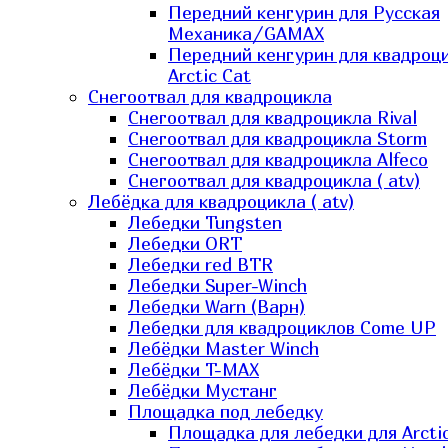
Передний кенгурин для Русская
Механика/GAMAX
Передний кенгурин для квадроц
Arctic Cat
Снегоотвал для квадроцикла
Снегоотвал для квадроцикла Rival
Снегоотвал для квадроцикла Storm
Снегоотвал для квадроцикла Alfeco
Снегоотвал для квадроцикла ( atv)
Лебёдка для квадроцикла ( atv)
Лебедки Tungsten
Лебедки ORT
Лебедки red BTR
Лебедки Super-Winch
Лебедки Warn (Варн)
Лебедки для квадроциклов Come UP
Лебёдки Master Winch
Лебёдки T-MAX
Лебёдки Мустанг
Площадка под лебедку
Площадка для лебедки для Arcti