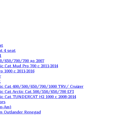
at
t 4 seat
1
0/650/700/700 до 2007
c Cat Mud Pro 700 с 2011-2014
 1000 c 2011-2016
r
t
ic Cat 400/500/650/700/1000 TRV/ Cruizer
c Cat Arctic Cat 500/550/650/700 EFI
ic Cat TUNDERCAT H2 1000 c 2008-2014
ors
an-Am)
m Outlander Renegad