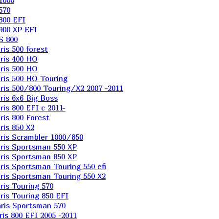
1000
570
800 EFI
900 XP EFI
S 800
is 500 forest
ris 400 HO
ris 500 HO
is 500 HO Touring
is 500/800 Touring/X2 2007 -2011
is 6х6 Big Boss
s 800 EFI с 2011-
is 800 Forest
is 850 X2
is Scrambler 1000/850
ris Sportsman 550 XP
ris Sportsman 850 XP
is Sportsman Touring 550 efi
is Sportsman Touring 550 X2
is Touring 570
is Touring 850 EFI
ris Sportsman 570
s 800 EFI 2005 -2011