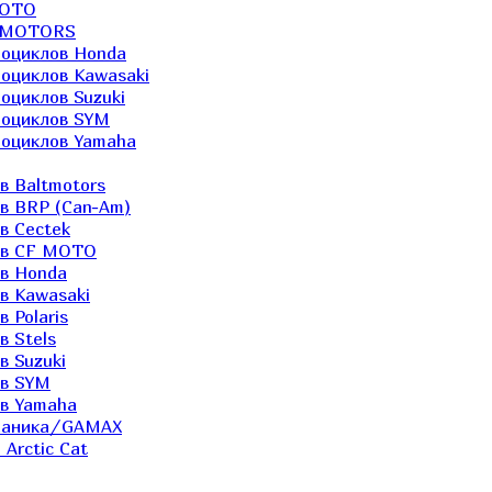
MOTO
LTMOTORS
роциклов Honda
роциклов Kawasaki
оциклов Suzuki
роциклов SYM
роциклов Yamaha
в Baltmotors
ов BRP (Can-Am)
в Cectek
лов CF MOTO
ов Honda
в Kawasaki
 Polaris
в Stels
в Suzuki
ов SYM
ов Yamaha
еханика/GAMAX
Arctic Cat