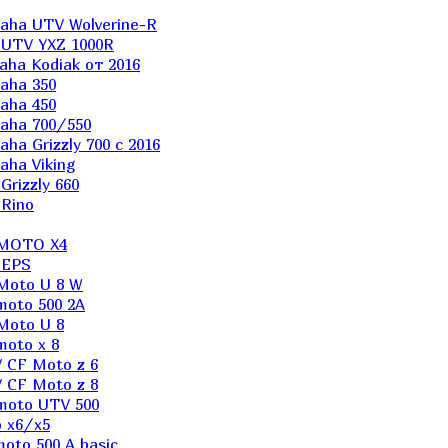
aha UTV Wolverine-R
 UTV YXZ 1000R
ha Kodiak от 2016
aha 350
aha 450
aha 700/550
a Grizzly 700 с 2016
ha Viking
rizzly 660
Rino
 MOTO X4
 EPS
Moto U 8 W
moto 500 2A
Moto U 8
oto x 8
 CF Moto z 6
 CF Moto z 8
moto UTV 500
 x6/x5
oto 500 A basic