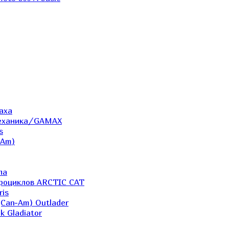
аха
Механика/GAMAX
s
-Am)
ла
дроциклов ARCTIC CAT
ris
(Can-Am) Outlader
k Gladiator