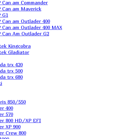
P Can am Commander
 Can am Maverick
 G1
Can am Outlader 400
 Can am Outlader 400 MAX
 Can Аm Outlader G2
ek Kingcobra
ek Gladiator
a trx 420
a trx 500
a trx 680
i
ris 850/550
er 400
er 570
er 800 HD/XP EFI
er XP 900
er Сrew 800