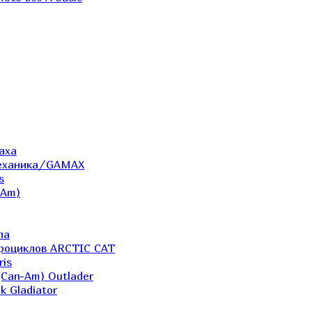
аха
Механика/GAMAX
s
-Am)
ла
дроциклов ARCTIC CAT
ris
(Can-Am) Outlader
k Gladiator