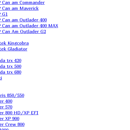
P Can am Commander
 Can am Maverick
 G1
Can am Outlader 400
 Can am Outlader 400 MAX
 Can Аm Outlader G2
ek Kingcobra
ek Gladiator
a trx 420
a trx 500
a trx 680
i
ris 850/550
er 400
er 570
er 800 HD/XP EFI
er XP 900
er Сrew 800