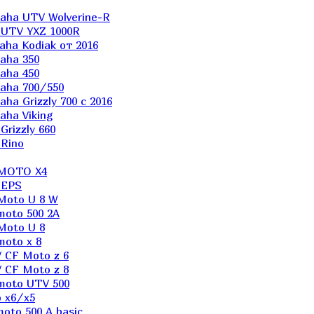
aha UTV Wolverine-R
 UTV YXZ 1000R
ha Kodiak от 2016
aha 350
aha 450
aha 700/550
a Grizzly 700 с 2016
ha Viking
rizzly 660
Rino
 MOTO X4
 EPS
Moto U 8 W
moto 500 2A
Moto U 8
oto x 8
 CF Moto z 6
 CF Moto z 8
moto UTV 500
 x6/x5
oto 500 A basic