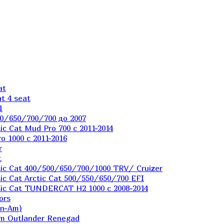
at
t 4 seat
1
0/650/700/700 до 2007
c Cat Mud Pro 700 с 2011-2014
 1000 c 2011-2016
r
t
ic Cat 400/500/650/700/1000 TRV/ Cruizer
c Cat Arctic Cat 500/550/650/700 EFI
ic Cat TUNDERCAT H2 1000 c 2008-2014
ors
an-Am)
m Outlander Renegad