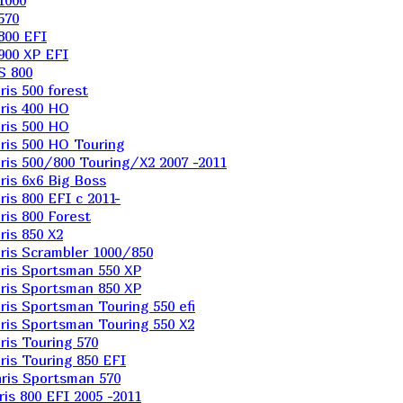
1000
570
800 EFI
900 XP EFI
S 800
is 500 forest
ris 400 HO
ris 500 HO
is 500 HO Touring
is 500/800 Touring/X2 2007 -2011
is 6х6 Big Boss
s 800 EFI с 2011-
is 800 Forest
is 850 X2
is Scrambler 1000/850
ris Sportsman 550 XP
ris Sportsman 850 XP
is Sportsman Touring 550 efi
is Sportsman Touring 550 X2
is Touring 570
is Touring 850 EFI
ris Sportsman 570
s 800 EFI 2005 -2011