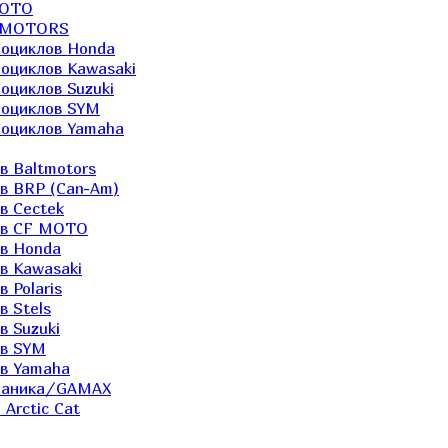
MOTO
LTMOTORS
роциклов Honda
роциклов Kawasaki
оциклов Suzuki
роциклов SYM
роциклов Yamaha
в Baltmotors
ов BRP (Can-Am)
в Cectek
лов CF MOTO
ов Honda
в Kawasaki
 Polaris
в Stels
в Suzuki
ов SYM
ов Yamaha
еханика/GAMAX
Arctic Cat