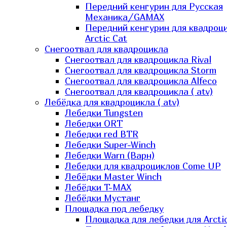
Передний кенгурин для Русская
Механика/GAMAX
Передний кенгурин для квадроц
Arctic Cat
Снегоотвал для квадроцикла
Снегоотвал для квадроцикла Rival
Снегоотвал для квадроцикла Storm
Снегоотвал для квадроцикла Alfeco
Снегоотвал для квадроцикла ( atv)
Лебёдка для квадроцикла ( atv)
Лебедки Tungsten
Лебедки ORT
Лебедки red BTR
Лебедки Super-Winch
Лебедки Warn (Варн)
Лебедки для квадроциклов Come UP
Лебёдки Master Winch
Лебёдки T-MAX
Лебёдки Мустанг
Площадка под лебедку
Площадка для лебедки для Arcti