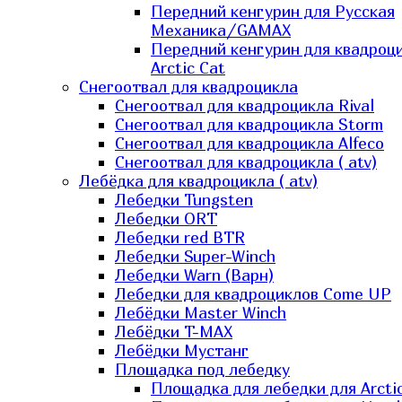
Передний кенгурин для Русская
Механика/GAMAX
Передний кенгурин для квадроц
Arctic Cat
Снегоотвал для квадроцикла
Снегоотвал для квадроцикла Rival
Снегоотвал для квадроцикла Storm
Снегоотвал для квадроцикла Alfeco
Снегоотвал для квадроцикла ( atv)
Лебёдка для квадроцикла ( atv)
Лебедки Tungsten
Лебедки ORT
Лебедки red BTR
Лебедки Super-Winch
Лебедки Warn (Варн)
Лебедки для квадроциклов Come UP
Лебёдки Master Winch
Лебёдки T-MAX
Лебёдки Мустанг
Площадка под лебедку
Площадка для лебедки для Arcti