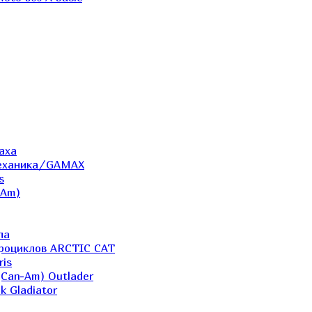
аха
Механика/GAMAX
s
-Am)
ла
дроциклов ARCTIC CAT
ris
(Can-Am) Outlader
k Gladiator