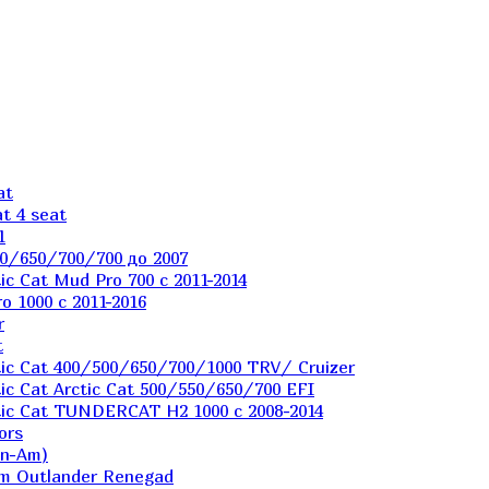
at
t 4 seat
1
0/650/700/700 до 2007
c Cat Mud Pro 700 с 2011-2014
 1000 c 2011-2016
r
t
ic Cat 400/500/650/700/1000 TRV/ Cruizer
c Cat Arctic Cat 500/550/650/700 EFI
ic Cat TUNDERCAT H2 1000 c 2008-2014
ors
an-Am)
m Outlander Renegad