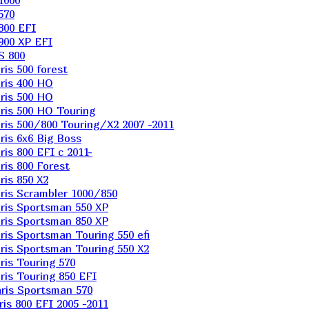
1000
570
800 EFI
900 XP EFI
S 800
is 500 forest
ris 400 HO
ris 500 HO
is 500 HO Touring
is 500/800 Touring/X2 2007 -2011
is 6х6 Big Boss
s 800 EFI с 2011-
is 800 Forest
is 850 X2
is Scrambler 1000/850
ris Sportsman 550 XP
ris Sportsman 850 XP
is Sportsman Touring 550 efi
is Sportsman Touring 550 X2
is Touring 570
is Touring 850 EFI
ris Sportsman 570
s 800 EFI 2005 -2011