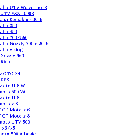
aha UTV Wolverine-R
 UTV YXZ 1000R
ha Kodiak от 2016
aha 350
aha 450
aha 700/550
a Grizzly 700 с 2016
ha Viking
rizzly 660
Rino
 MOTO X4
 EPS
Moto U 8 W
moto 500 2A
Moto U 8
oto x 8
 CF Moto z 6
 CF Moto z 8
moto UTV 500
 x6/x5
oto 500 A basic