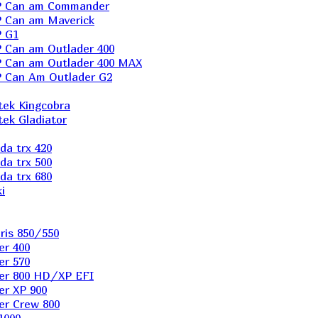
P Can am Commander
 Can am Maverick
 G1
Can am Outlader 400
 Can am Outlader 400 MAX
 Can Аm Outlader G2
ek Kingcobra
ek Gladiator
a trx 420
a trx 500
a trx 680
i
ris 850/550
er 400
er 570
er 800 HD/XP EFI
er XP 900
er Сrew 800