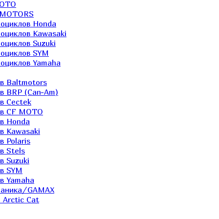
MOTO
LTMOTORS
роциклов Honda
роциклов Kawasaki
оциклов Suzuki
роциклов SYM
роциклов Yamaha
в Baltmotors
ов BRP (Can-Am)
в Cectek
лов CF MOTO
ов Honda
в Kawasaki
 Polaris
в Stels
в Suzuki
ов SYM
ов Yamaha
еханика/GAMAX
Arctic Cat