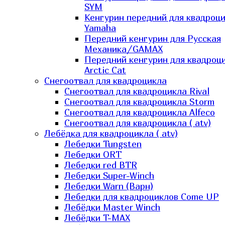
SYM
Кенгурин передний для квадроц
Yamaha
Передний кенгурин для Русская
Механика/GAMAX
Передний кенгурин для квадроц
Arctic Cat
Снегоотвал для квадроцикла
Снегоотвал для квадроцикла Rival
Снегоотвал для квадроцикла Storm
Снегоотвал для квадроцикла Alfeco
Снегоотвал для квадроцикла ( atv)
Лебёдка для квадроцикла ( atv)
Лебедки Tungsten
Лебедки ORT
Лебедки red BTR
Лебедки Super-Winch
Лебедки Warn (Варн)
Лебедки для квадроциклов Come UP
Лебёдки Master Winch
Лебёдки T-MAX