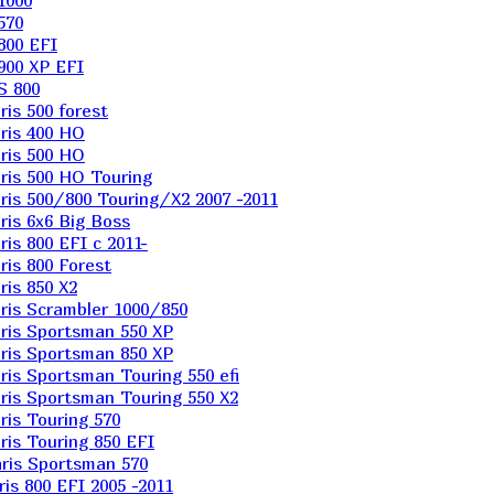
1000
570
800 EFI
900 XP EFI
S 800
is 500 forest
ris 400 HO
ris 500 HO
is 500 HO Touring
is 500/800 Touring/X2 2007 -2011
is 6х6 Big Boss
s 800 EFI с 2011-
is 800 Forest
is 850 X2
is Scrambler 1000/850
ris Sportsman 550 XP
ris Sportsman 850 XP
is Sportsman Touring 550 efi
is Sportsman Touring 550 X2
is Touring 570
is Touring 850 EFI
ris Sportsman 570
s 800 EFI 2005 -2011