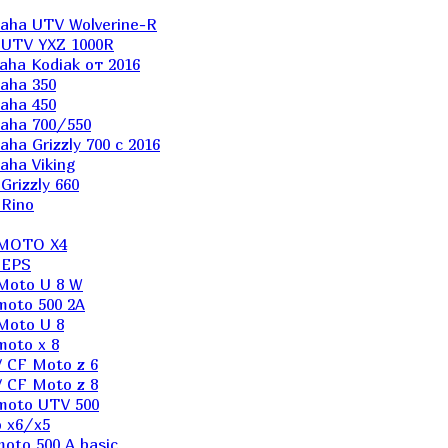
aha UTV Wolverine-R
 UTV YXZ 1000R
ha Kodiak от 2016
aha 350
aha 450
aha 700/550
a Grizzly 700 с 2016
ha Viking
rizzly 660
Rino
 MOTO X4
 EPS
Moto U 8 W
moto 500 2A
Moto U 8
oto x 8
 CF Moto z 6
 CF Moto z 8
moto UTV 500
 x6/x5
oto 500 A basic