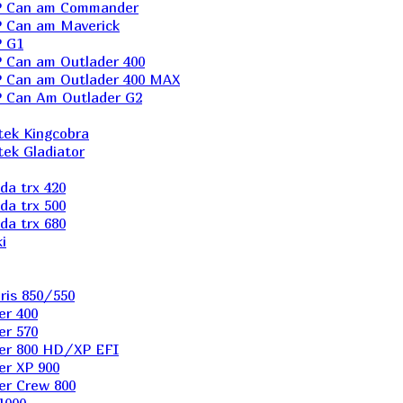
P Can am Commander
 Can am Maverick
 G1
Can am Outlader 400
 Can am Outlader 400 MAX
 Can Аm Outlader G2
ek Kingcobra
ek Gladiator
a trx 420
a trx 500
a trx 680
i
ris 850/550
er 400
er 570
er 800 HD/XP EFI
er XP 900
er Сrew 800