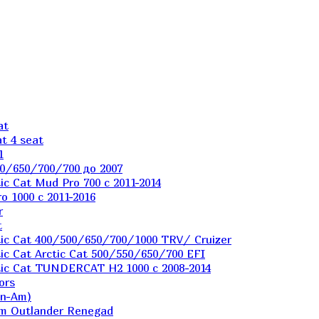
at
t 4 seat
1
0/650/700/700 до 2007
c Cat Mud Pro 700 с 2011-2014
 1000 c 2011-2016
r
t
ic Cat 400/500/650/700/1000 TRV/ Cruizer
c Cat Arctic Cat 500/550/650/700 EFI
ic Cat TUNDERCAT H2 1000 c 2008-2014
ors
an-Am)
m Outlander Renegad