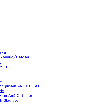
аха
Механика/GAMAX
s
-Am)
ла
дроциклов ARCTIC CAT
ris
(Can-Am) Outlader
k Gladiator