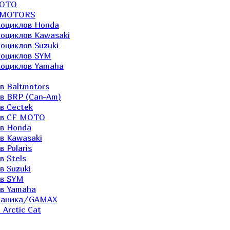
MOTO
LTMOTORS
роциклов Honda
роциклов Kawasaki
оциклов Suzuki
роциклов SYM
роциклов Yamaha
в Baltmotors
ов BRP (Can-Am)
в Cectek
лов CF MOTO
ов Honda
в Kawasaki
 Polaris
в Stels
в Suzuki
ов SYM
ов Yamaha
еханика/GAMAX
Arctic Cat