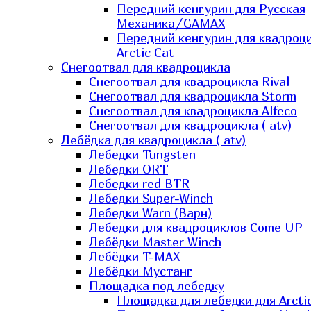
Передний кенгурин для Русская
Механика/GAMAX
Передний кенгурин для квадроц
Arctic Cat
Снегоотвал для квадроцикла
Снегоотвал для квадроцикла Rival
Снегоотвал для квадроцикла Storm
Снегоотвал для квадроцикла Alfeco
Снегоотвал для квадроцикла ( atv)
Лебёдка для квадроцикла ( atv)
Лебедки Tungsten
Лебедки ORT
Лебедки red BTR
Лебедки Super-Winch
Лебедки Warn (Варн)
Лебедки для квадроциклов Come UP
Лебёдки Master Winch
Лебёдки T-MAX
Лебёдки Мустанг
Площадка под лебедку
Площадка для лебедки для Arcti