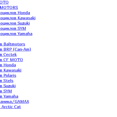
MOTO
LTMOTORS
роциклов Honda
роциклов Kawasaki
оциклов Suzuki
роциклов SYM
роциклов Yamaha
в Baltmotors
ов BRP (Can-Am)
в Cectek
лов CF MOTO
ов Honda
в Kawasaki
 Polaris
в Stels
в Suzuki
ов SYM
ов Yamaha
еханика/GAMAX
Arctic Cat