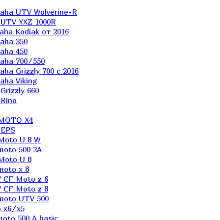
aha UTV Wolverine-R
 UTV YXZ 1000R
ha Kodiak от 2016
aha 350
aha 450
aha 700/550
a Grizzly 700 с 2016
ha Viking
rizzly 660
Rino
 MOTO X4
 EPS
Moto U 8 W
moto 500 2A
Moto U 8
oto x 8
 CF Moto z 6
 CF Moto z 8
moto UTV 500
 x6/x5
oto 500 A basic