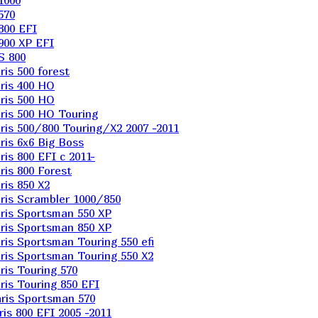
1000
570
800 EFI
900 XP EFI
S 800
is 500 forest
ris 400 HO
ris 500 HO
is 500 HO Touring
is 500/800 Touring/X2 2007 -2011
is 6х6 Big Boss
s 800 EFI с 2011-
is 800 Forest
is 850 X2
is Scrambler 1000/850
ris Sportsman 550 XP
ris Sportsman 850 XP
is Sportsman Touring 550 efi
is Sportsman Touring 550 X2
is Touring 570
is Touring 850 EFI
ris Sportsman 570
s 800 EFI 2005 -2011