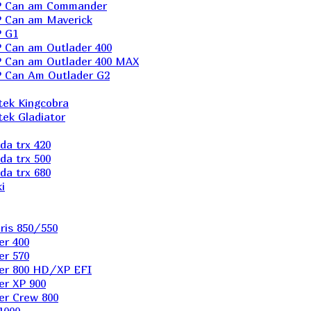
P Can am Commander
 Can am Maverick
 G1
Can am Outlader 400
 Can am Outlader 400 MAX
 Can Аm Outlader G2
ek Kingcobra
ek Gladiator
a trx 420
a trx 500
a trx 680
i
ris 850/550
er 400
er 570
er 800 HD/XP EFI
er XP 900
er Сrew 800