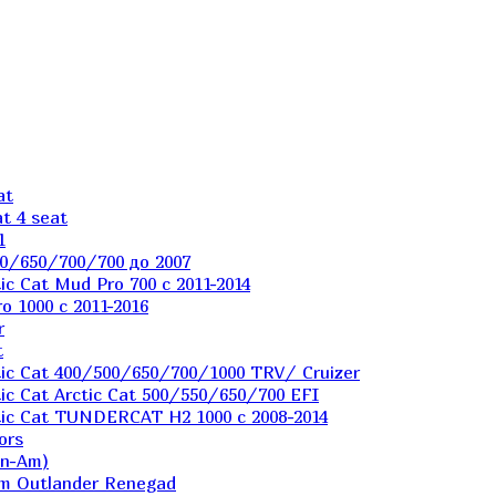
at
t 4 seat
1
0/650/700/700 до 2007
c Cat Mud Pro 700 с 2011-2014
 1000 c 2011-2016
r
t
ic Cat 400/500/650/700/1000 TRV/ Cruizer
c Cat Arctic Cat 500/550/650/700 EFI
ic Cat TUNDERCAT H2 1000 c 2008-2014
ors
an-Am)
m Outlander Renegad