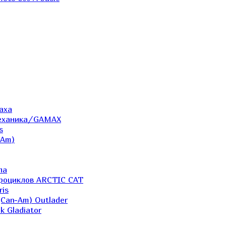
аха
Механика/GAMAX
s
-Am)
ла
дроциклов ARCTIC CAT
ris
(Can-Am) Outlader
k Gladiator