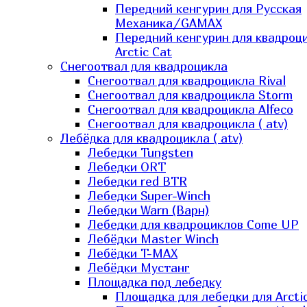
Передний кенгурин для Русская
Механика/GAMAX
Передний кенгурин для квадроц
Arctic Cat
Снегоотвал для квадроцикла
Снегоотвал для квадроцикла Rival
Снегоотвал для квадроцикла Storm
Снегоотвал для квадроцикла Alfeco
Снегоотвал для квадроцикла ( atv)
Лебёдка для квадроцикла ( atv)
Лебедки Tungsten
Лебедки ORT
Лебедки red BTR
Лебедки Super-Winch
Лебедки Warn (Варн)
Лебедки для квадроциклов Come UP
Лебёдки Master Winch
Лебёдки T-MAX
Лебёдки Мустанг
Площадка под лебедку
Площадка для лебедки для Arcti