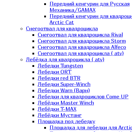
Передний кенгурин для Русская
Механика/GAMAX
Передний кенгурин для квадроц
Arctic Cat
Снегоотвал для квадроцикла
Снегоотвал для квадроцикла Rival
Снегоотвал для квадроцикла Storm
Снегоотвал для квадроцикла Alfeco
Снегоотвал для квадроцикла ( atv)
Лебёдка для квадроцикла ( atv)
Лебедки Tungsten
Лебедки ORT
Лебедки red BTR
Лебедки Super-Winch
Лебедки Warn (Варн)
Лебедки для квадроциклов Come UP
Лебёдки Master Winch
Лебёдки T-MAX
Лебёдки Мустанг
Площадка под лебедку
Площадка для лебедки для Arcti