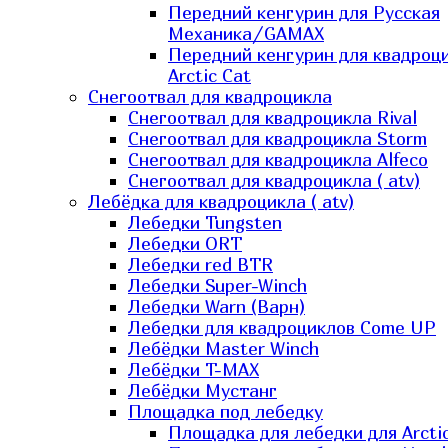
Передний кенгурин для Русская
Механика/GAMAX
Передний кенгурин для квадроц
Arctic Cat
Снегоотвал для квадроцикла
Снегоотвал для квадроцикла Rival
Снегоотвал для квадроцикла Storm
Снегоотвал для квадроцикла Alfeco
Снегоотвал для квадроцикла ( atv)
Лебёдка для квадроцикла ( atv)
Лебедки Tungsten
Лебедки ORT
Лебедки red BTR
Лебедки Super-Winch
Лебедки Warn (Варн)
Лебедки для квадроциклов Come UP
Лебёдки Master Winch
Лебёдки T-MAX
Лебёдки Мустанг
Площадка под лебедку
Площадка для лебедки для Arcti